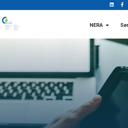
NERA
Se