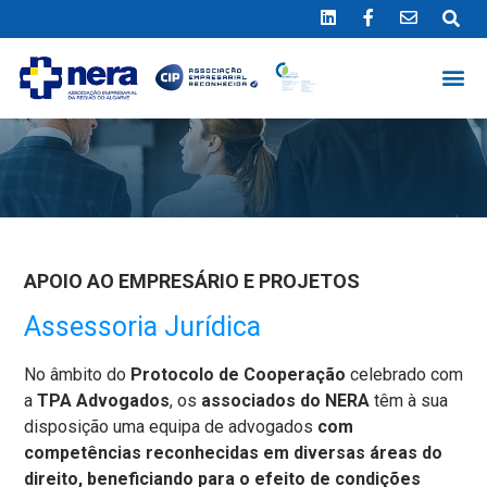
Ligue 289 415 151
*Chamada para a rede fixa nacional
APOIO AO EMPRESÁRIO E PROJETOS
Assessoria Jurídica
No âmbito do
Protocolo de Cooperação
celebrado com
a
TPA Advogados
, os
associados do NERA
têm à sua
disposição uma equipa de advogados
com
competências reconhecidas em diversas áreas do
direito, beneficiando para o efeito de
condições