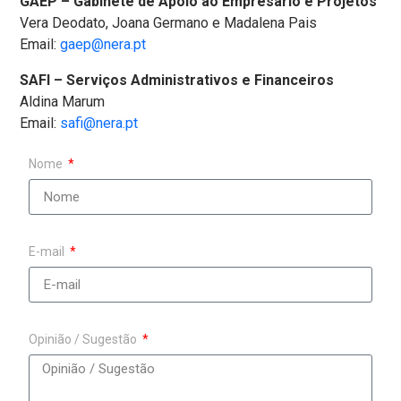
GAEP – Gabinete de Apoio ao Empresário e Projetos
Vera Deodato, Joana Germano e Madalena Pais
Email:
gaep@nera.pt
SAFI – Serviços Administrativos e Financeiros
Aldina Marum
Email:
safi@nera.pt
Nome
E-mail
Opinião / Sugestão