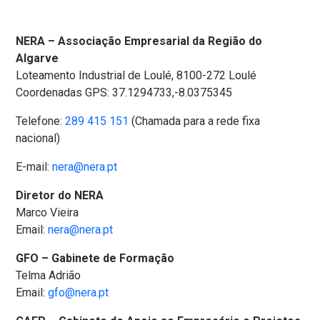
NERA – Associação Empresarial da Região do
Algarve
Loteamento Industrial de Loulé, 8100-272 Loulé
Coordenadas GPS: 37.1294733,-8.0375345
Telefone:
289 415 151
(Chamada para a rede fixa
nacional)
E-mail:
nera@nera.pt
Diretor do NERA
Marco Vieira
Email:
nera@nera.pt
GFO – Gabinete de Formação
Telma Adrião
Email:
gfo@nera.pt