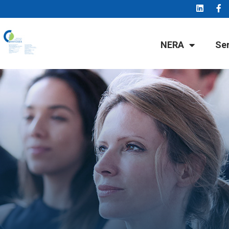
NERA
Se