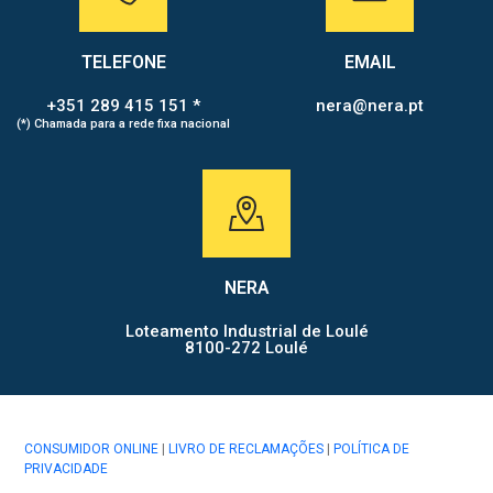
TELEFONE
EMAIL
+351 289 415 151 *
nera@nera.pt
(*) Chamada para a rede fixa nacional
NERA
Loteamento Industrial de Loulé
8100-272 Loulé
CONSUMIDOR ONLINE
|
LIVRO DE RECLAMAÇÕES
|
POLÍTICA DE
PRIVACIDADE