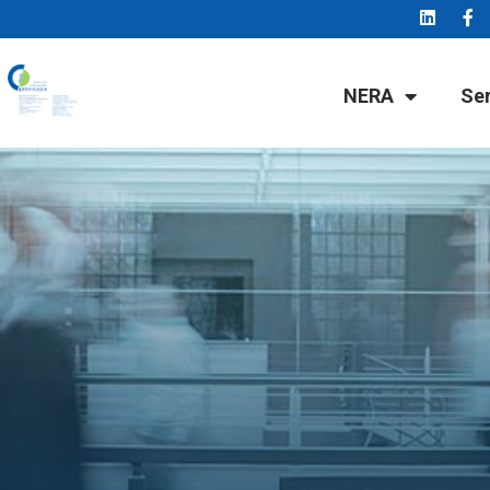
NERA
Se