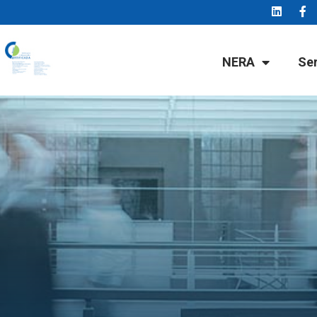
NERA
Se