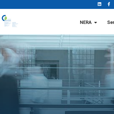
NERA
Se