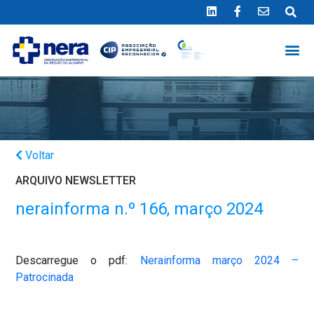
Ligue 289 415 151
*Chamada para a rede fixa nacional
Voltar
ARQUIVO NEWSLETTER
nerainforma n.º 166, março 2024
Descarregue o pdf:
Nerainforma março 2024 –
Patrocinada