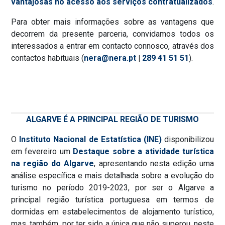
vantajosas no acesso aos serviços contratualizados
.
Para obter mais informações sobre as vantagens que
decorrem da presente parceria, convidamos todos os
interessados a entrar em contacto connosco, através dos
contactos habituais (
nera@nera.pt
|
289 41 51 51
).
ALGARVE É A PRINCIPAL REGIÃO DE TURISMO
O
Instituto Nacional de Estatística (INE)
disponibilizou
em fevereiro um
Destaque sobre a atividade turística
na região do Algarve
, apresentando nesta edição uma
análise específica e mais detalhada sobre a evolução do
turismo no período 2019-2023, por ser o Algarve a
principal região turística portuguesa em termos de
dormidas em estabelecimentos de alojamento turístico,
mas, também, por ter sido a única que não superou, neste