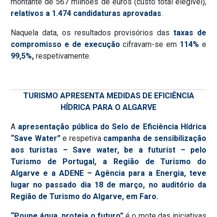
montante de 567 milhões de euros (custo total elegível),
relativos a 1.474 candidaturas aprovadas
.
Naquela data, os resultados provisórios das
taxas de
compromisso e de execução
cifravam-se em
114%
e
99,5%
,
respetivamente.
TURISMO APRESENTA MEDIDAS DE EFICIÊNCIA
HÍDRICA PARA O ALGARVE
A
apresentação pública do Selo de Eficiência Hídrica
“Save Water”
e respetiva
campanha de sensibilização
aos turistas – Save water, be a futurist – pelo
Turismo de Portugal, a Região de Turismo do
Algarve e a ADENE – Agência para a Energia, teve
lugar no passado dia 18 de março, no auditório da
Região de Turismo do Algarve, em Faro.
“Poupe água, proteja o futuro”
é o mote das iniciativas