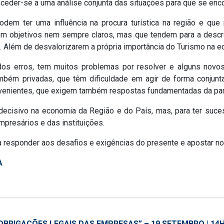
oceder-se a uma análise conjunta das situações para que se en
odem ter uma influência na procura turística na região e q
com objetivos nem sempre claros, mas que tendem para a descre
o. Além de desvalorizarem a própria importância do Turismo na e
dos erros, tem muitos problemas por resolver e alguns novos
ambém privadas, que têm dificuldade em agir de forma conjunta
ervenientes, que exigem também respostas fundamentadas da pa
ecisivo na economia da Região e do País, mas, para ter sucess
mpresários e das instituições.
responder aos desafios e exigências do presente e apostar no 
A
 OBRIGAÇÕES LEGAIS DAS EMPRESAS” – 19 SETEMBRO | 14H