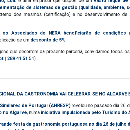
o, Lda.
é uma empresa que dispõe de um
vasto leque de
lementação de sistemas de gestão
(
qualidade
,
ambiente
,
s
xterno dos mesmos (certificação) e no desenvolvimento de a
 os Associados do NERA beneficiarão de condições 
plicação de um
desconto de 5%
.
gens que decorrem da presente parceria, convidamos todos os 
pt
|
289 41 51 51
).
CIONAL DA GASTRONOMIA VAI CELEBRAR-SE NO ALGARVE 
 Similares de Portugal (AHRESP)
revelou no passado dia 26 d
o no Algarve
, numa
iniciativa impulsionada pelo Turismo do
grande festa da gastronomia portuguesa no dia 26 de julho