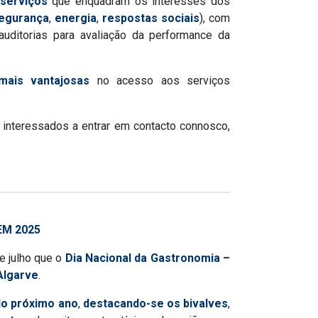
 serviços
que enquadram os interesses dos
egurança
,
energia
,
respostas sociais
), com
uditorias para avaliação da performance da
mais vantajosas
no acesso aos serviços
interessados a entrar em contacto connosco,
EM 2025
e julho que o
Dia Nacional da Gastronomia –
 Algarve
.
 do próximo ano
,
destacando-se os bivalves
,