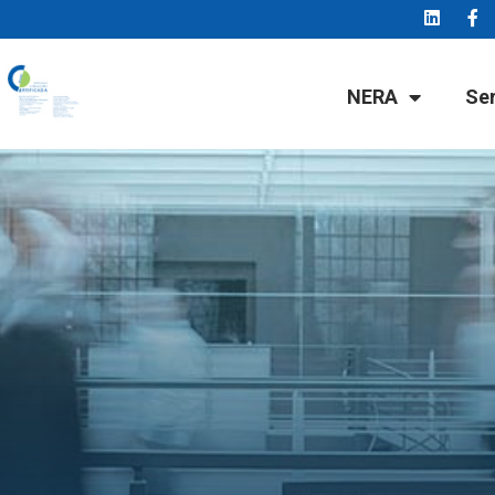
NERA
Se