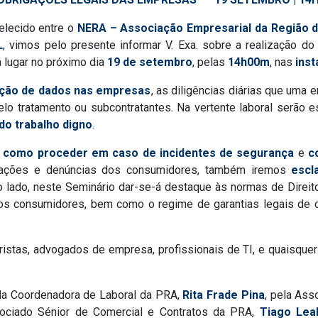
elecido entre o
NERA – Associação Empresarial da Região 
L
, vimos pelo presente informar V. Exa. sobre a realização 
á lugar no próximo dia
19 de setembro
, pelas
14h00m
, nas
ins
ção de dados nas empresas
, as diligências diárias que uma 
elo tratamento ou subcontratantes. Na vertente laboral serão 
do trabalho digno
.
r
como proceder em caso de incidentes de segurança
e
c
amações e denúncias dos consumidores, também iremos
escl
ro lado, neste Seminário dar-se-á destaque às normas de Direit
e os consumidores, bem como o regime de garantias legais d
ristas, advogados de empresa, profissionais de TI, e quaisque
da Coordenadora de Laboral da PRA,
Rita Frade Pina
, pela Ass
sociado Sénior de Comercial e Contratos da PRA,
Tiago Lea