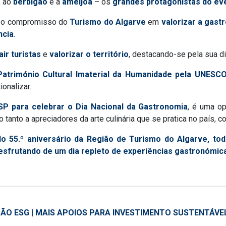
, ao
berbigão
e à
ameijoa
– os
grandes protagonistas do ev
a o compromisso do
Turismo do Algarve
em
valorizar a gast
ncia
.
air turistas
e
valorizar o território
, destacando-se pela sua d
Património Cultural Imaterial da Humanidade pela UNESC
onalizar.
SP para celebrar o Dia Nacional da Gastronomia
, é uma op
 tanto a apreciadores da arte culinária que se pratica no país, c
55.º aniversário da Região de Turismo do Algarve, todo
 desfrutando de um dia repleto de experiências gastronómic
ÃO ESG | MAIS APOIOS PARA INVESTIMENTO SUSTENTÁVE