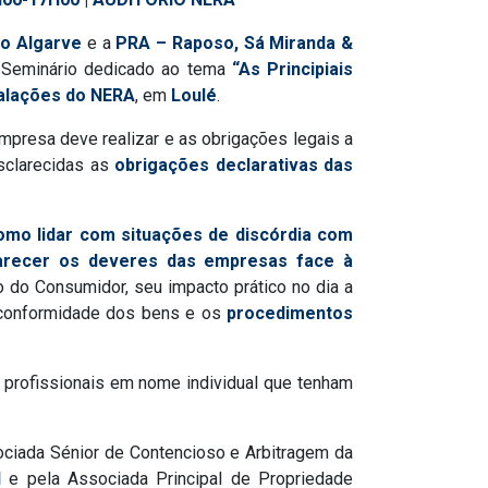
do Algarve
e a
PRA – Raposo, Sá Miranda &
do Seminário dedicado ao tema
“As Principiais
talações do NERA
, em
Loulé
.
empresa deve realizar e as obrigações legais a
esclarecidas as
obrigações declarativas das
omo lidar com situações de discórdia com
arecer os deveres das empresas face à
o do Consumidor, seu impacto prático no dia a
e conformidade dos bens e os
procedimentos
r profissionais em nome individual que tenham
ociada Sénior de Contencioso e Arbitragem da
l
e pela Associada Principal de Propriedade