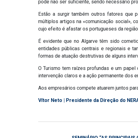
pode não ser suficiente, sendo necessário pr
Estão a surgir também outros fatores que p
múltiplos artigos na «comunicação social», 
cujo efeito é afastar os portugueses da regiã
É evidente que no Algarve têm sido cometi
entidades públicas centrais e regionais e t
formas de atuação destrutivas de alguns int
O Turismo tem raízes profundas e um papel d
intervenção claros e a ação permanente dos e
Aos empresários compete atuarem juntos para 
Vítor Neto | Presidente da Direção do NER
SEMINÁRIO “AS PRINCIPAIS