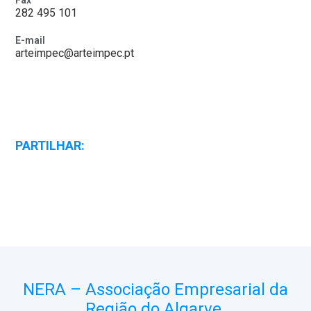
Fax
282 495 101
E-mail
arteimpec@arteimpec.pt
PARTILHAR:
NERA – Associação Empresarial da
Região do Algarve.