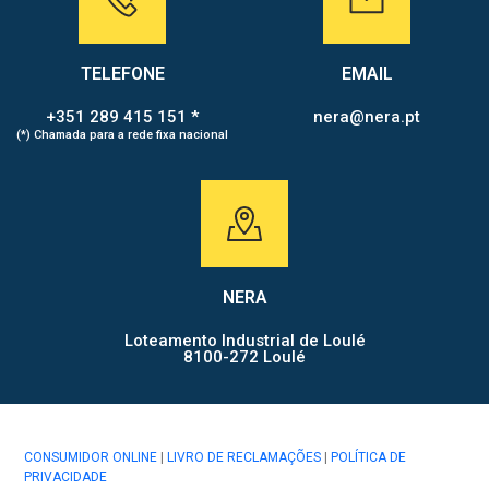
TELEFONE
EMAIL
+351 289 415 151 *
nera@nera.pt
(*) Chamada para a rede fixa nacional
NERA
Loteamento Industrial de Loulé
8100-272 Loulé
CONSUMIDOR ONLINE
|
LIVRO DE RECLAMAÇÕES
|
POLÍTICA DE
PRIVACIDADE