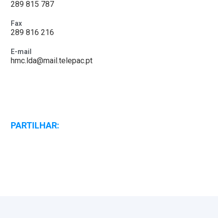
289 815 787
Fax
289 816 216
E-mail
hmc.lda@mail.telepac.pt
PARTILHAR: