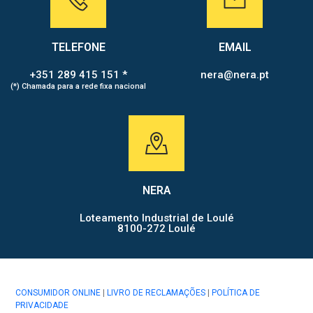
TELEFONE
EMAIL
+351 289 415 151 *
nera@nera.pt
(*) Chamada para a rede fixa nacional
NERA
Loteamento Industrial de Loulé
8100-272 Loulé
CONSUMIDOR ONLINE
|
LIVRO DE RECLAMAÇÕES
|
POLÍTICA DE
PRIVACIDADE