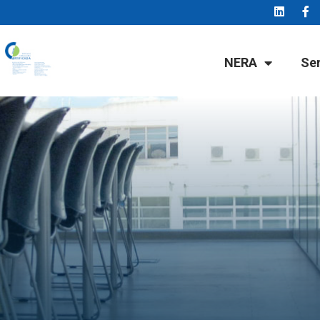
NERA
Se