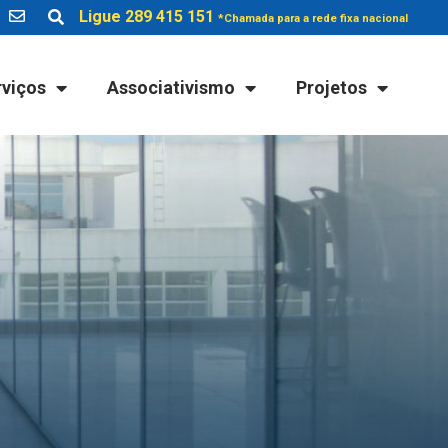
Ligue 289 415 151
*Chamada para a rede fixa nacional
rviços
Associativismo
Projetos