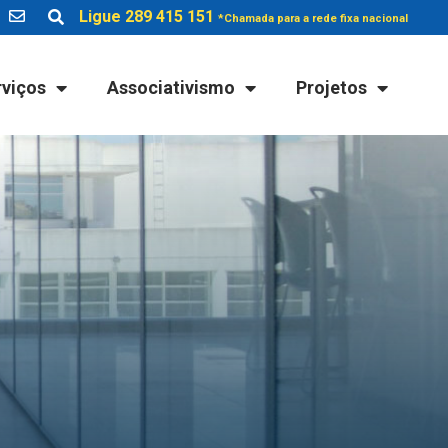
Ligue 289 415 151
*Chamada para a rede fixa nacional
rviços
Associativismo
Projetos