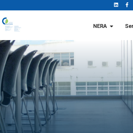
NERA
Se