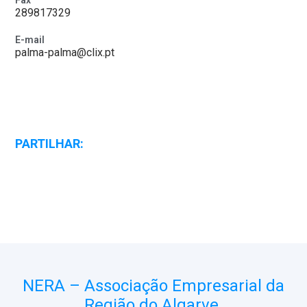
Fax
289817329
E-mail
palma-palma@clix.pt
PARTILHAR:
NERA – Associação Empresarial da
Região do Algarve.