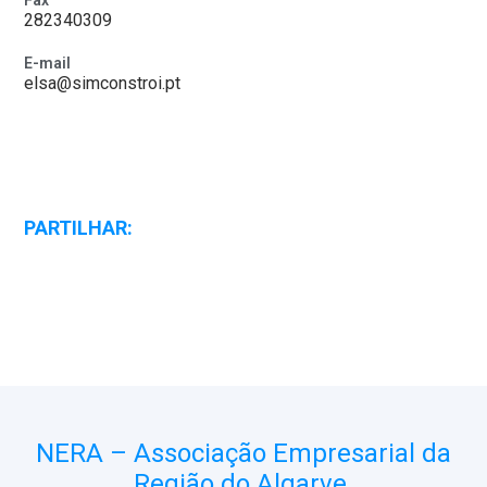
Fax
282340309
E-mail
elsa@simconstroi.pt
PARTILHAR:
NERA – Associação Empresarial da
Região do Algarve.