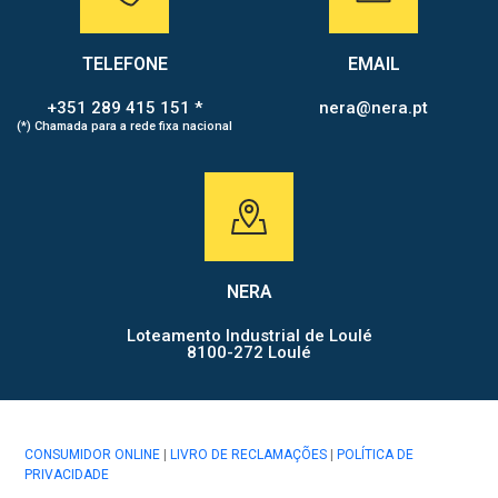
TELEFONE
EMAIL
+351 289 415 151 *
nera@nera.pt
(*) Chamada para a rede fixa nacional
NERA
Loteamento Industrial de Loulé
8100-272 Loulé
CONSUMIDOR ONLINE
|
LIVRO DE RECLAMAÇÕES
|
POLÍTICA DE
PRIVACIDADE