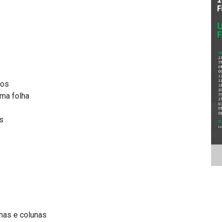
dos
ma folha
s
nhas e colunas