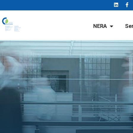
NERA
Se