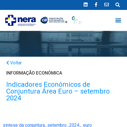
Ligue 289 415 151
*Chamada para a rede fixa nacional
Voltar
INFORMAÇÃO ECONÓMICA
Indicadores Económicos de
Conjuntura Área Euro – setembro
2024
sintese da conjuntura_setembro_2024_ euro