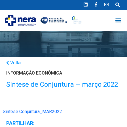
Ligue 289 415 151
*Chamada para a rede fixa nacional
Voltar
INFORMAÇÃO ECONÓMICA
Síntese de Conjuntura – março 2022
Sintese Conjuntura_MAR2022
PARTILHAR: