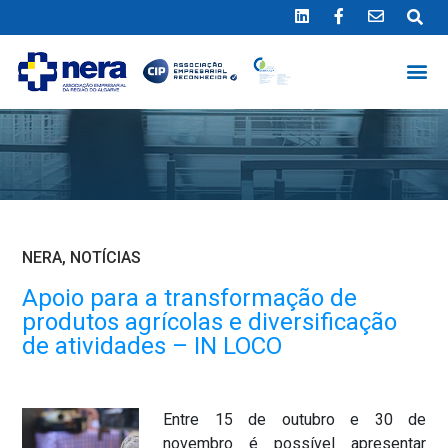
Ligue 289 415 151
*Chamada para a rede fixa nacional
NERA
,
NOTÍCIAS
Apoio para a transformação de
produtos agrícolas e diversificação
de atividades – IN LOCO
Entre 15 de outubro e 30 de
novembro é possível apresentar