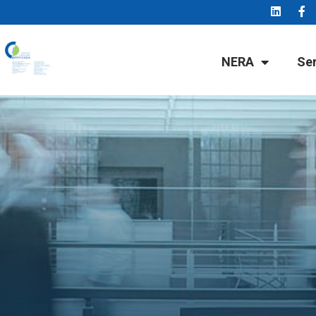
NERA
Se