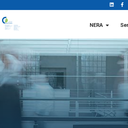
NERA
Se