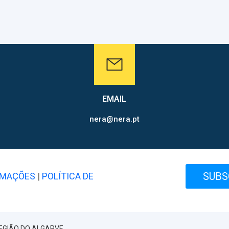
EMAIL
nera@nera.pt
SUBS
AMAÇÕES
|
POLÍTICA DE
EGIÃO DO ALGARVE.