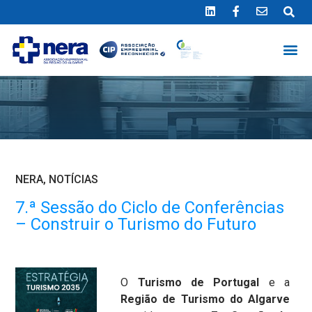
Ligue 289 415 151
*Chamada para a rede fixa nacional
NERA
,
NOTÍCIAS
7.ª Sessão do Ciclo de Conferências
– Construir o Turismo do Futuro
O
Turismo de Portugal
e a
Região de Turismo do Algarve