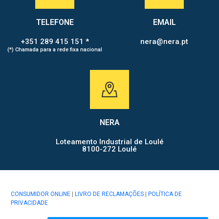
TELEFONE
EMAIL
+351 289 415 151 *
nera@nera.pt
(*) Chamada para a rede fixa nacional
NERA
Loteamento Industrial de Loulé
8100-272 Loulé
CONSUMIDOR ONLINE
|
LIVRO DE RECLAMAÇÕES
|
POLÍTICA DE
PRIVACIDADE