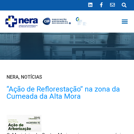
Ligue 289 415 151
*Chamada para a rede fixa nacional
NERA
,
NOTÍCIAS
“Ação de Reflorestação” na zona da
Cumeada da Alta Mora