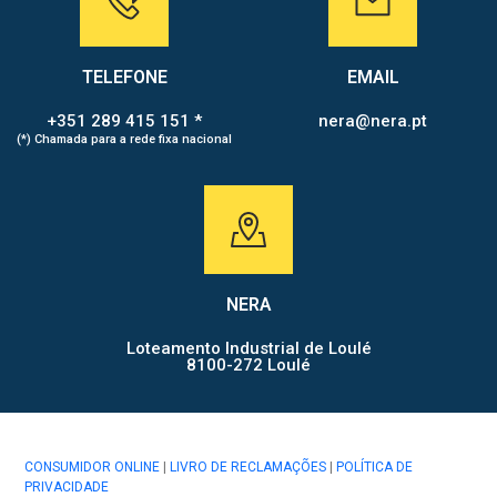
TELEFONE
EMAIL
+351 289 415 151 *
nera@nera.pt
(*) Chamada para a rede fixa nacional
NERA
Loteamento Industrial de Loulé
8100-272 Loulé
CONSUMIDOR ONLINE
|
LIVRO DE RECLAMAÇÕES
|
POLÍTICA DE
PRIVACIDADE