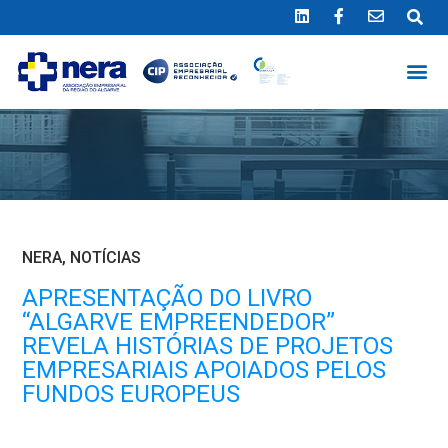
Ligue 289 415 151
*Chamada para a rede fixa nacional
NERA
,
NOTÍCIAS
APRESENTAÇÃO DO LIVRO
“ALGARVE EMPREENDEDOR”
REVELA HISTÓRIAS DE PROJETOS
EMPRESARIAIS APOIADOS PELOS
FUNDOS EUROPEUS