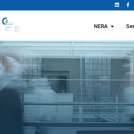
NERA
Se