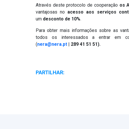
Através deste protocolo de cooperação
os 
vantajosas no
acesso aos serviços contr
um
desconto de 10%
.
Para obter mais informações sobre as vant
todos os interessados a entrar em con
(
nera@nera.pt
|
289 41 51 51).
PARTILHAR: