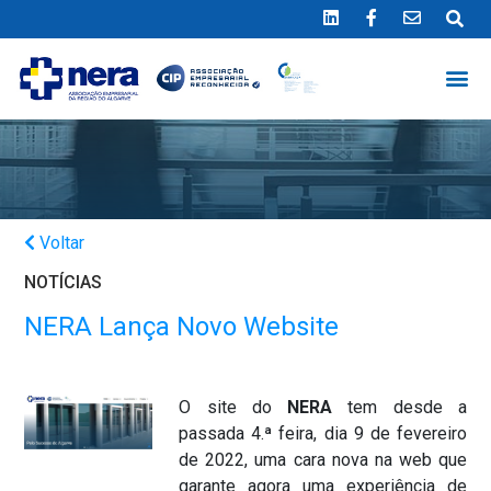
Ligue 289 415 151
*Chamada para a rede fixa nacional
Voltar
NOTÍCIAS
NERA Lança Novo Website
O site do
NERA
tem desde a
passada 4.ª feira, dia 9 de fevereiro
de 2022, uma cara nova na web que
garante agora uma experiência de