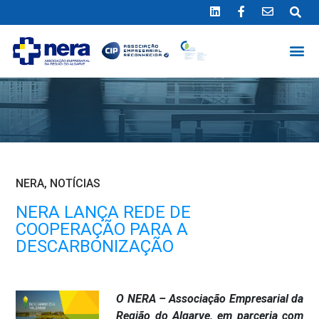
Ligue 289 415 151
*Chamada para a rede fixa nacional
NERA
,
NOTÍCIAS
NERA LANÇA REDE DE
COOPERAÇÃO PARA A
DESCARBONIZAÇÃO
O NERA – Associação Empresarial da
Região do Algarve, em parceria com