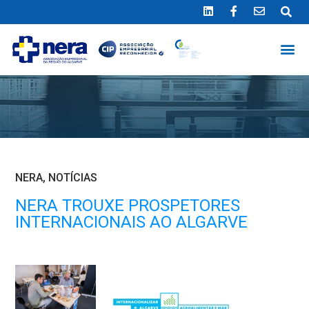
Ligue 289 415 151
*Chamada para a rede fixa nacional
NERA
,
NOTÍCIAS
NERA TROUXE PROSPETORES
INTERNACIONAIS AO ALGARVE