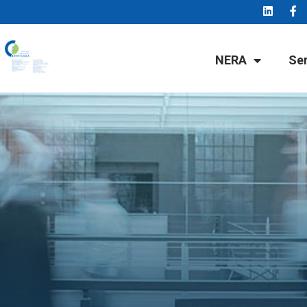
NERA
Se