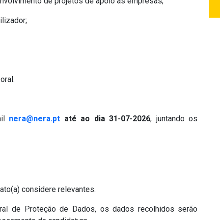
nvolvimento de projetos de apoio às empresas;
lizador;
oral.
ail
nera@nera.pt
até ao dia 31-07-2026
, juntando os
ato(a) considere relevantes.
l de Proteção de Dados, os dados recolhidos serão