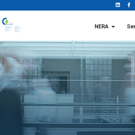
NERA
Se