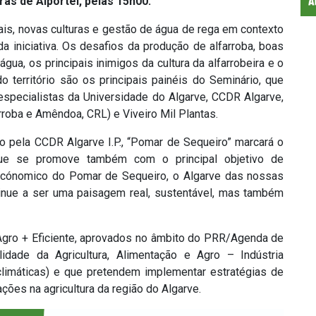
ás de Alportel, pelas 15h00.
ais, novas culturas e gestão de água de rega em contexto
a iniciativa. Os desafios da produção de alfarroba, boas
água, os principais inimigos da cultura da alfarrobeira e o
o território são os principais painéis do Seminário, que
especialistas da Universidade do Algarve, CCDR Algarve,
oba e Amêndoa, CRL) e Viveiro Mil Plantas.
o pela CCDR Algarve I.P., “Pomar de Sequeiro” marcará o
 que se promove também com o principal objetivo de
ioecónomico do Pomar de Sequeiro, o Algarve das nossas
inue a ser uma paisagem real, sustentável, mas também
 Agro + Eficiente, aprovados no âmbito do PRR/Agenda de
lidade da Agricultura, Alimentação e Agro – Indústria
climáticas) e que pretendem implementar estratégias de
ções na agricultura da região do Algarve.