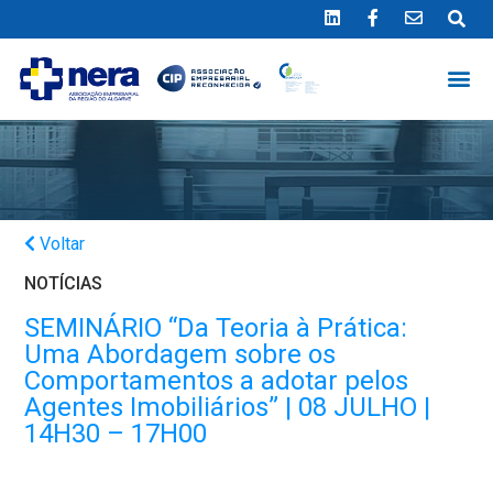
Ligue 289 415 151
*Chamada para a rede fixa nacional
Voltar
NOTÍCIAS
SEMINÁRIO “Da Teoria à Prática:
Uma Abordagem sobre os
Comportamentos a adotar pelos
Agentes Imobiliários” | 08 JULHO |
14H30 – 17H00