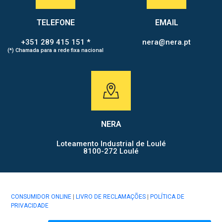
TELEFONE
EMAIL
+351 289 415 151 *
nera@nera.pt
(*) Chamada para a rede fixa nacional
NERA
Loteamento Industrial de Loulé
8100-272 Loulé
CONSUMIDOR ONLINE
|
LIVRO DE RECLAMAÇÕES
|
POLÍTICA DE
PRIVACIDADE