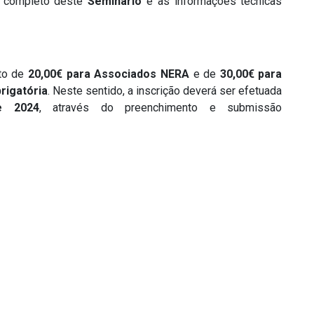
completo deste
Seminário
e às informações técnicas
to de
20,00€ para Associados NERA
e de
30,00€ para
rigatória
. Neste sentido, a inscrição deverá ser efetuada
e 2024
, através do preenchimento e submissão