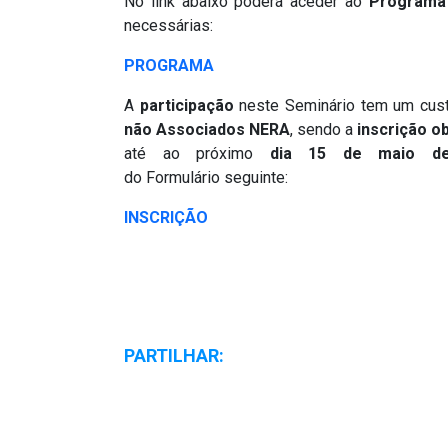
No link abaixo poderá aceder ao
Programa
necessárias:
PROGRAMA
A
participação
neste Seminário tem um cus
não Associados NERA
, sendo a
inscrição
ob
até ao próximo
dia 15 de maio d
do Formulário seguinte:
INSCRIÇÃO
PARTILHAR: