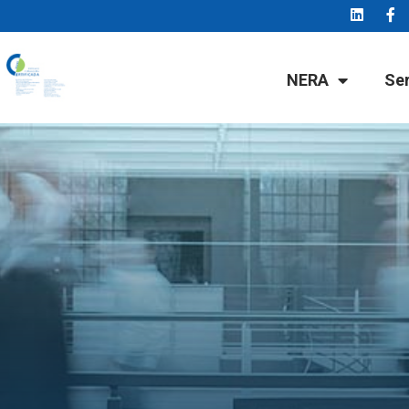
NERA
Se