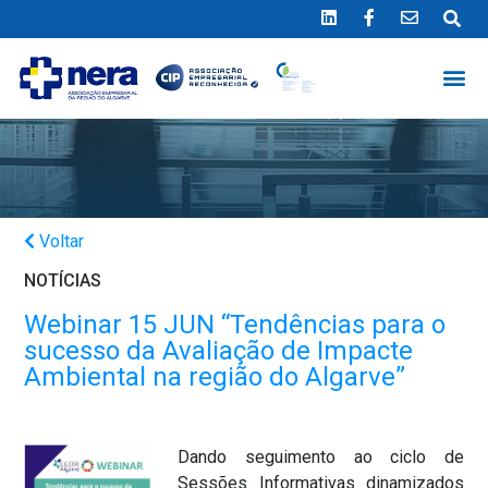
Ligue 289 415 151
*Chamada para a rede fixa nacional
Voltar
NOTÍCIAS
Webinar 15 JUN “Tendências para o
sucesso da Avaliação de Impacte
Ambiental na região do Algarve”
Dando seguimento ao ciclo de
Sessões Informativas dinamizados