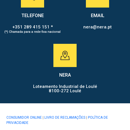
TELEFONE
EMAIL
+351 289 415 151 *
nera@nera.pt
(*) Chamada para a rede fixa nacional
NERA
Loteamento Industrial de Loulé
8100-272 Loulé
CONSUMIDOR ONLINE
|
LIVRO DE RECLAMAÇÕES
|
POLÍTICA DE
PRIVACIDADE