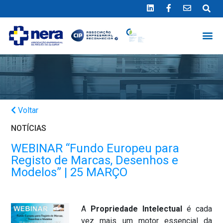
Ligue 289 415 151
*Chamada para a rede fixa nacional
Voltar
NOTÍCIAS
WEBINAR “Fundo Europeu para
Registo de Marcas, Desenhos e
Modelos” | 25 MARÇO
A
Propriedade Intelectual
é cada
vez mais um motor essencial da