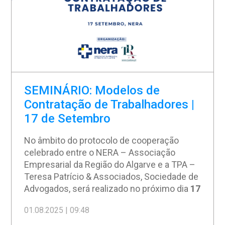
Esta iniciativa integra o
projeto Algarve
Inscreva-se Aqui!
Empreende 2026
, desenvolvido em parceria
Programa
completo deste
Seminário
e
com
UAlg
,
AMAL
,
Algarve Evolution
,
informações técnicas necessárias:
Algarve STP
e
NERA
, e
cofinanciado pelo
ALGARVE 2030, Portugal 2030 e União
Europeia.
SEMINÁRIO: Modelos de
Contratação de Trabalhadores |
17 de Setembro
No âmbito do protocolo de cooperação
celebrado entre o NERA – Associação
Empresarial da Região do Algarve e a TPA –
Teresa Patrício & Associados, Sociedade de
Advogados, será realizado no próximo dia
17
de setembro, pelas 14h30
, nas instalações
01.08.2025 | 09:48
do NERA, em Loulé, o seminário dedicado ao
tema:
“Modelos de Contratação de